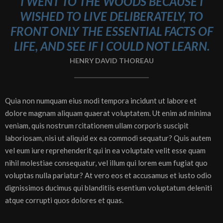
I WENT TO THE WOODS BECAUSE I
WISHED TO LIVE DELIBERATELY, TO
FRONT ONLY THE ESSENTIAL FACTS OF
LIFE, AND SEE IF I COULD NOT LEARN.
HENRY DAVID THOREAU
Quia non numquam eius modi tempora incidunt ut labore et
dolore magnam aliquam quaerat voluptatem. Ut enim ad minima
veniam, quis nostrum rcitationem ullam corporis suscipit
laboriosam, nisi ut aliquid ex ea commodi sequatur? Quis autem
vel eum iure reprehenderit qui in ea voluptate velit esse quam
nihil molestiae consequatur, vel illum qui lorem eum fugiat quo
voluptas nulla pariatur? At vero eos et accusamus et iusto odio
dignissimos ducimus qui blanditiis esentium voluptatum deleniti
atque corrupti quos dolores et quas.