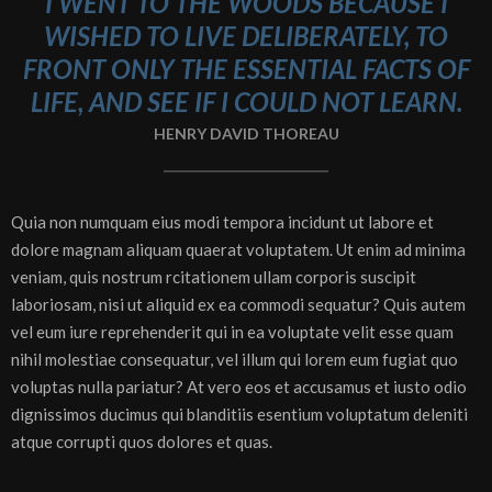
I WENT TO THE WOODS BECAUSE I
WISHED TO LIVE DELIBERATELY, TO
FRONT ONLY THE ESSENTIAL FACTS OF
LIFE, AND SEE IF I COULD NOT LEARN.
HENRY DAVID THOREAU
Quia non numquam eius modi tempora incidunt ut labore et
dolore magnam aliquam quaerat voluptatem. Ut enim ad minima
veniam, quis nostrum rcitationem ullam corporis suscipit
laboriosam, nisi ut aliquid ex ea commodi sequatur? Quis autem
vel eum iure reprehenderit qui in ea voluptate velit esse quam
nihil molestiae consequatur, vel illum qui lorem eum fugiat quo
voluptas nulla pariatur? At vero eos et accusamus et iusto odio
dignissimos ducimus qui blanditiis esentium voluptatum deleniti
atque corrupti quos dolores et quas.