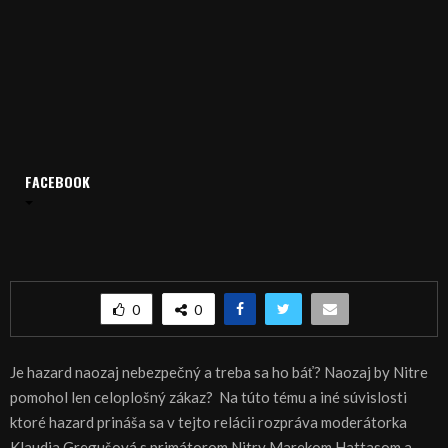
FACEBOOK
Domov
Archív
Relácie
Na Rovinu s Klaudiou Gregušovou
Na rovinu s Klaudiou Gregušovou – Hazard
Na rovinu s Klaudiou Gregušovou – Hazard
0
0
Je hazard naozaj nebezpečný a treba sa ho báť? Naozaj by Nitre
pomohol len celoplošný zákaz? Na túto tému a iné súvislosti
ktoré hazard prináša sa v tejto relácii rozpráva moderátorka
Klaudia Gregušová s primátorom Nitry Marekom Hattasom a