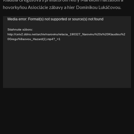
hovorkyňou Asiociácie zábavy a hier Dominikou Lukáčovou.
V
Media error: Format(s) not supported or source(s) not found
i
Stiahnutie súboru:
d
http://cetv2.ddns.net/archiv/narovinu/relacia_190327_Narovinu%20s%20Klaudiou%2
0Gregu%9aovou_Hazard(1).mp4?_=1
e
o
p
r
e
h
r
á
v
a
č