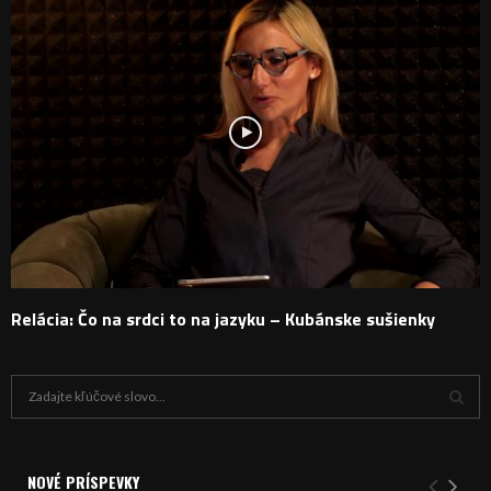
Relácia: Čo na srdci to na jazyku – Kubánske sušienky
H
ľ
a
V
d
a
NOVÉ PRÍSPEVKY
Y