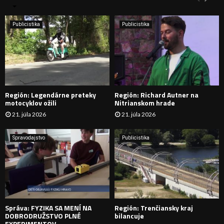
n
i
H
e
Publicistika
Publicistika
:
Ľ
A
D
Región: Legendárne preteky
Región: Richard Autner na
Á
motocyklov ožili
Nitrianskom hrade
21. júla 2026
21. júla 2026
V
A
Spravodajstvo
Publicistika
N
I
E
Správa: FYZIKA SA MENÍ NA
Región: Trenčiansky kraj
DOBRODRUŽSTVO PLNÉ
bilancuje
EXPERIMENTOV