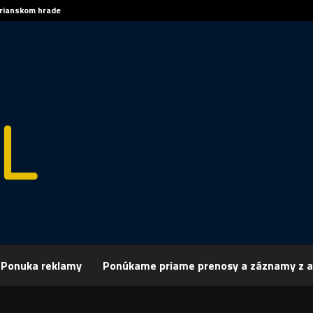
trianskom hrade
Sp
Ponuka reklamy
Ponúkame priame prenosy a záznamy z a
rchív
Šport
ŠPORT: FUTBAL: Bégerov gólový poltucet
 FUTBAL: Bégerov gólový poltucet