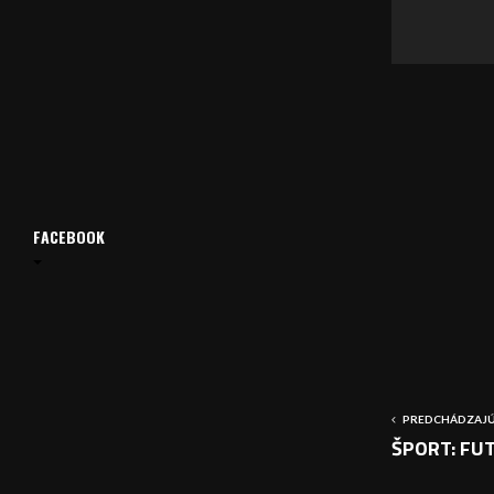
a
č
FACEBOOK
PREDCHÁDZAJÚ
ŠPORT: FUTB