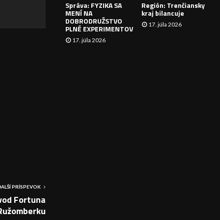
Správa: FYZIKA SA
Región: Trenčiansky
I
MENÍ NA
kraj bilancuje
DOBRODRUŽSTVO
17. júla 2026
E
PLNÉ EXPERIMENTOV
17. júla 2026
ĎALŠÍ PRÍSPEVOK
vod Fortuna
v Ružomberku