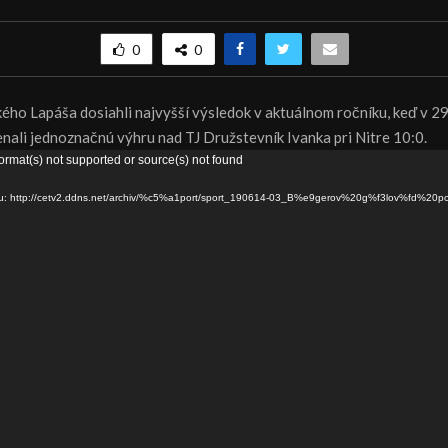
0
0
kého Lapáša dosiahli najvyšší výsledok v aktuálnom ročníku, keď v 29.
nali jednoznačnú výhru nad TJ Družstevník Ivanka pri Nitre 10:0.
ormat(s) not supported or source(s) not found
ru: http://cetv2.ddns.net/archiv/%c5%a1port/sport_190614-03_B%e9gerov%20g%f3lov%fd%20p