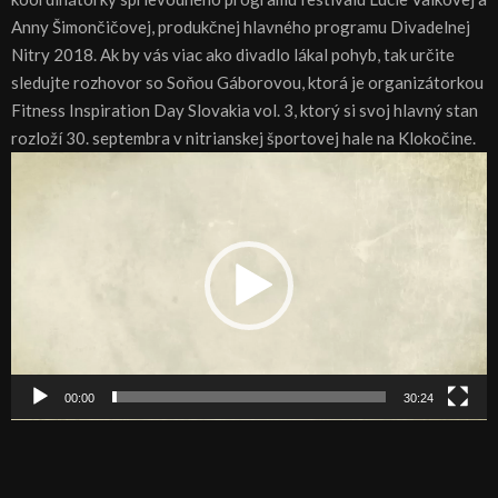
Anny Šimončičovej, produkčnej hlavného programu Divadelnej
Nitry 2018. Ak by vás viac ako divadlo lákal pohyb, tak určite
sledujte rozhovor so Soňou Gáborovou, ktorá je organizátorkou
Fitness Inspiration Day Slovakia vol. 3, ktorý si svoj hlavný stan
rozloží 30. septembra v nitrianskej športovej hale na Klokočine.
V
i
d
e
o
p
r
e
h
00:00
30:24
r
á
v
a