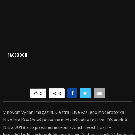
FACEBOOK
Domov
Archív
Šport
CENTRAL live – magazín 25.09.2018
CENTRAL live – magazín 25.09.2018
0
0
V novom vydaní magazínu Central Live vás jeho moderátorka
Nikoleta Kováčová pozve na medzinárodný festival Divadelná
Nitra 2018 a to prostredníctvom svojich dvoch hostí –
koordinátorky sprievodného programu festivalu Lucie Valkovej a