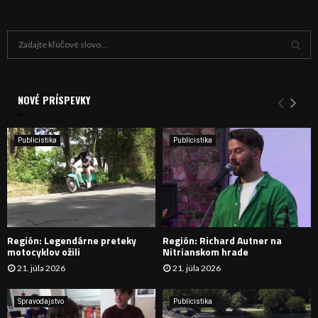
H
ľ
a
V
d
a
NOVÉ PRÍSPEVKY
Y
n
i
H
e
Publicistika
Publicistika
:
Ľ
A
D
Región: Legendárne preteky
Región: Richard Autner na
Á
motocyklov ožili
Nitrianskom hrade
21. júla 2026
21. júla 2026
V
A
Spravodajstvo
Publicistika