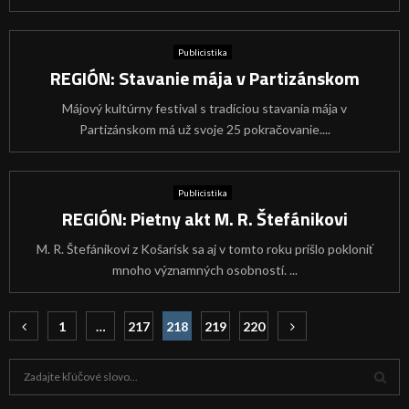
Publicistika
REGIÓN: Stavanie mája v Partizánskom
Májový kultúrny festival s tradíciou stavania mája v
Partizánskom má už svoje 25 pokračovanie....
Publicistika
REGIÓN: Pietny akt M. R. Štefánikovi
M. R. Štefánikovi z Košarísk sa aj v tomto roku prišlo pokloniť
mnoho významných osobností. ...
Navigácia
1
…
217
218
219
220
v
H
článkoch
ľ
a