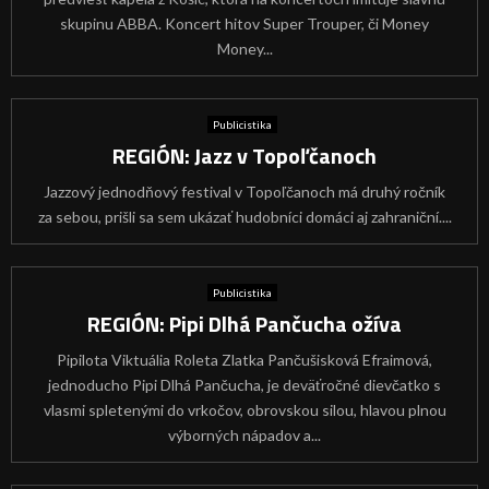
skupinu ABBA. Koncert hitov Super Trouper, či Money
Money...
Publicistika
REGIÓN: Jazz v Topoľčanoch
Jazzový jednodňový festival v Topoľčanoch má druhý ročník
za sebou, prišli sa sem ukázať hudobníci domáci aj zahraniční....
Publicistika
REGIÓN: Pipi Dlhá Pančucha ožíva
Pipilota Viktuália Roleta Zlatka Pančušisková Efraimová,
jednoducho Pipi Dlhá Pančucha, je deväťročné dievčatko s
vlasmi spletenými do vrkočov, obrovskou silou, hlavou plnou
výborných nápadov a...