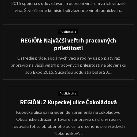
2015 spojená s odovzdávaním ocenení vinárom za ich víťazné
vína. Štvorčlenné komisie boli zložené z vinohradníckych...
Publicistika
REGIÓN: Najväčší veľtrh pracovných
príležitostí
Ústredie práce, sociálnych vecí a rodiny už po piaty raz
pripravilo najväčší veľtrh pracovných príležitostí na Slovensku
Job Expo 2015. Súčasťou podujatia bol aj 23....
Publicistika
REGIÓN: Z Kupeckej ulice Čokoládová
Kupecká ulica sa na jeden deň premenila na čokoládovú.
Občianske združenie Továreň pripravilo už druhý ročník
festivalu tohto obľúbeného pokrmu určeného pre všetkých
"čokoholikov". ...