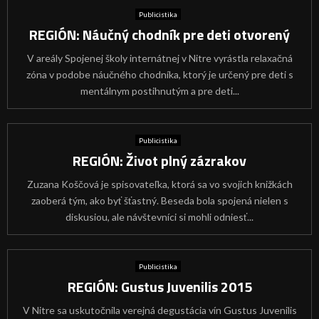
Publicistika
REGIÓN: Náučný chodník pre deti otvorený
V areály Spojenej školy internátnej v Nitre vyrástla relaxačná
zóna v podobe náučného chodníka, ktorý je určený pre deti s
mentálnym postihnutým a pre deti...
Publicistika
REGIÓN: Život plný zázrakov
Zuzana Koščová je spisovateľka, ktorá sa vo svojich knižkách
zaoberá tým, ako byť šťastný. Beseda bola spojená nielen s
diskusiou, ale návštevníci si mohli odniesť...
Publicistika
REGIÓN: Gustus Juvenilis 2015
V Nitre sa uskutočnila verejná degustácia vín Gustus Juvenilis