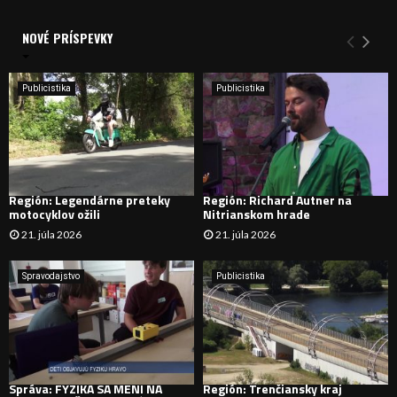
V
d
a
NOVÉ PRÍSPEVKY
Y
n
i
H
e
Publicistika
Publicistika
:
Ľ
A
D
Región: Legendárne preteky
Región: Richard Autner na
motocyklov ožili
Nitrianskom hrade
Á
21. júla 2026
21. júla 2026
V
Spravodajstvo
Publicistika
A
N
I
Správa: FYZIKA SA MENÍ NA
Región: Trenčiansky kraj
E