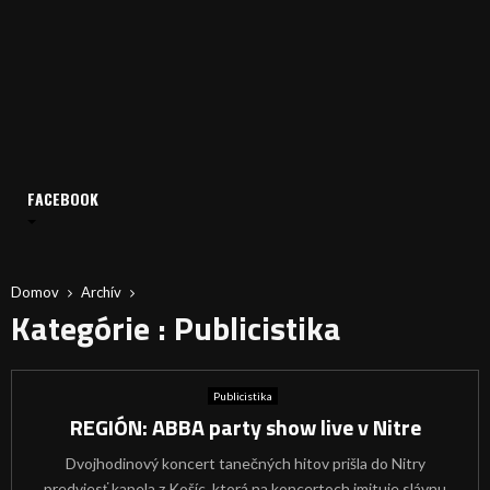
FACEBOOK
Domov
Archív
Kategórie : Publicistika
Publicistika
REGIÓN: ABBA party show live v Nitre
Dvojhodinový koncert tanečných hitov prišla do Nitry
predviesť kapela z Košíc, ktorá na koncertoch imituje slávnu