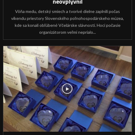
neovplyvnil
Vôňa medu, detský smiech a tvorivé dielne zaplnili počas
víkendu priestory Slovenského poľnohospodárskeho múzea,
kde sa konali obľúbené Včelárske slávnosti. Hoci počasie
organizátorom veľmi neprialo...