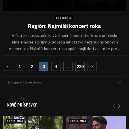
Publicistika
Región: Najmilší koncert roka
V Nitre sa uskutočnilo výnimočné podujatie, ktoré prinieslo
silné emócie, úprimnú radosť a množstvo nezabudnuteľných
momentov. Najmilší koncert roka opäť spojil deti z centier pre...
Navigácia
1
2
3
4
…
220
v
H
článkoch
ľ
a
V
d
a
NOVÉ PRÍSPEVKY
Y
n
i
H
e
Publicistika
Publicistika
:
Ľ