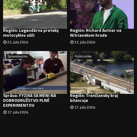
A
D
Región: Legendárne preteky
Región: Richard Autner na
motocyklov ožili
Nitrianskom hrade
Á
21. júla 2026
21. júla 2026
V
Spravodajstvo
Publicistika
A
N
I
Správa: FYZIKA SA MENÍ NA
Región: Trenčiansky kraj
E
DOBRODRUŽSTVO PLNÉ
bilancuje
EXPERIMENTOV
17. júla 2026
17. júla 2026