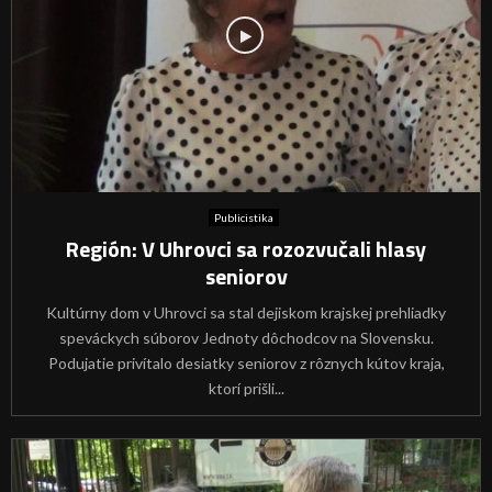
Publicistika
Región: V Uhrovci sa rozozvučali hlasy
seniorov
Kultúrny dom v Uhrovci sa stal dejiskom krajskej prehliadky
speváckych súborov Jednoty dôchodcov na Slovensku.
Podujatie privítalo desiatky seniorov z rôznych kútov kraja,
ktorí prišli...